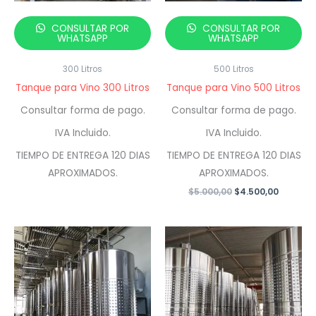
CONSULTAR POR
CONSULTAR POR
WHATSAPP
WHATSAPP
300 Litros
500 Litros
Tanque para Vino 300 Litros
Tanque para Vino 500 Litros
Consultar forma de pago.
Consultar forma de pago.
IVA Incluido.
IVA Incluido.
TIEMPO DE ENTREGA 120 DIAS
TIEMPO DE ENTREGA 120 DIAS
APROXIMADOS.
APROXIMADOS.
El
El
$
5.000,00
$
4.500,00
precio
precio
original
actual
era:
es:
$5.000,00.
$4.500,0