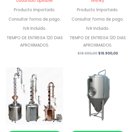
cuadrado apilable
Wishky
Producto Importado.
Producto Importado.
Consultar forma de pago.
Consultar forma de pago.
IVA Incluido.
IVA Incluido.
TIEMPO DE ENTREGA 120 DIAS
TIEMPO DE ENTREGA 120 DIAS
APROXIMADOS.
APROXIMADOS.
El
El
$
18.000,00
$
16.900,00
precio
precio
original
actual
era:
es:
$18.000,00.
$16.900